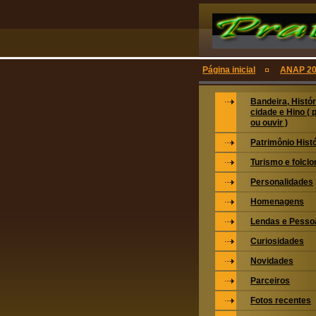
Página inicial
ANAP 20
Bandeira, Histór
cidade e Hino ( 
ou ouvir )
Patrimônio Hist
Turismo e folclo
Personalidades
Homenagens
Lendas e Pesso
Curiosidades
Novidades
Parceiros
Fotos recentes