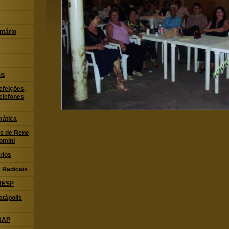
ntário
us
feições,
elefones
mática
ias de Rene
omini
rios
 Radicais
CRESP
atápolis
ANAP