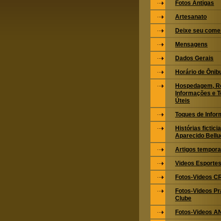
Fotos Antigas
Artesanato
Deixe seu come
Mensagens
Dados Gerais
Horário de Ônib
Hospedagem, Re
Informações e T
Úteis
Toques de Infor
Histórias fictic
Aparecido Bellu
Artigos tempora
Videos Esportes
Fotos-Videos 
Fotos-Videos Pr
Clube
Fotos-Videos 