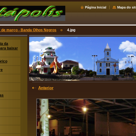
Página Inicial
Mapa do sit
 de março - Banda Olhos Negros
4.jpg
ia da
para baixar
órico
re
Anterior
as