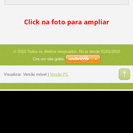
Click na foto para ampliar
© 2010 Todos os direitos reservados. No ar desde 01/01/2010
Crie um site grátis
Visualizar:
Versão móvel
|
Versão PC