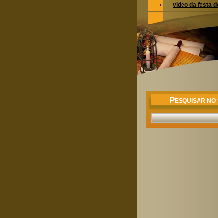
video da festa 
P
ESQUISAR NO 