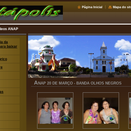
Página Inicial
Mapa do sit
ideos ANAP
ia da
para baixar
órico
re
A
NAP 20 DE MARÇO - BANDA OLHOS NEGROS
as