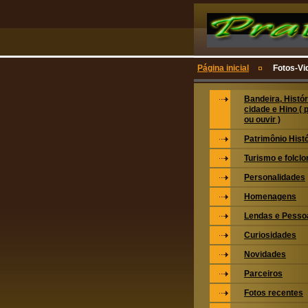
Página inicial
Fotos-V
Bandeira, Histór
cidade e Hino ( 
ou ouvir )
Patrimônio Hist
Turismo e folclo
Personalidades
Homenagens
Lendas e Pesso
Curiosidades
Novidades
Parceiros
Fotos recentes