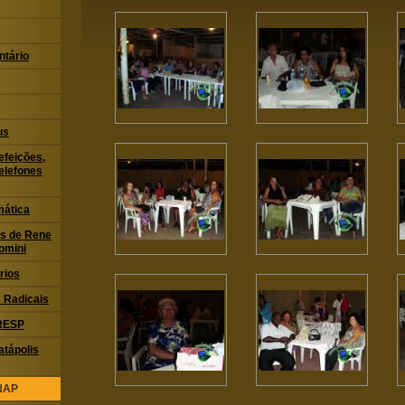
ntário
us
feições,
elefones
mática
ias de Rene
omini
rios
 Radicais
CRESP
atápolis
ANAP