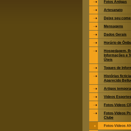
Fotos Antigas
Artesanato
Deixe seu come
Mensagens
Dados Gerais
Horário de Ônib
Hospedagem, Re
Informações e T
Úteis
Toques de Infor
Histórias fictic
Aparecido Bellu
Artigos tempora
Videos Esportes
Fotos-Videos 
Fotos-Videos Pr
Clube
Fotos-Videos 