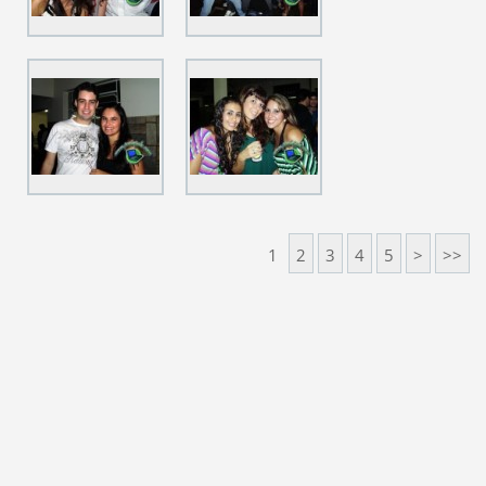
1
2
3
4
5
>
>>