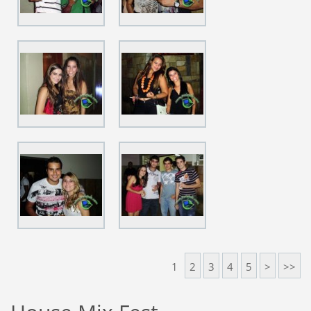
1
2
3
4
5
>
>>