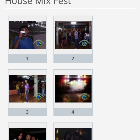
House Mix Fest
1
2
3
4