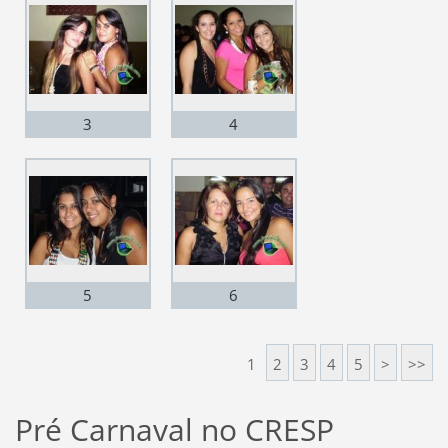
3
4
5
6
1
2
3
4
5
>
>>
Pré Carnaval no CRESP