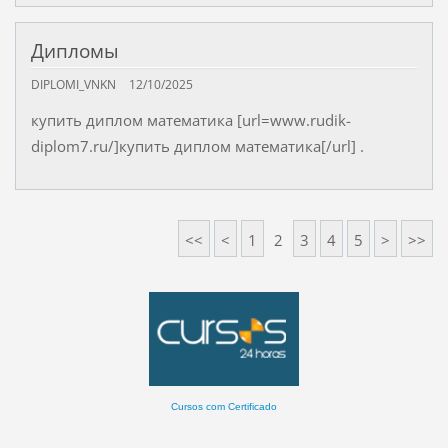
Дипломы
DIPLOMI_VNKN
12/10/2025
купить диплом математика [url=www.rudik-
diplom7.ru/]купить диплом математика[/url] .
<<
<
1
2
3
4
5
>
>>
Cursos com Certificado