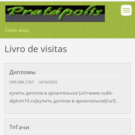
Cidade amiga
Livro de visitas
Дипломы
DIPLOMI_CSST
14/10/2025
купить диплом в архангельске [url=www.rudik-
diplom10.ru]купить диплом в архангельске[/url] .
Т¤Гачи