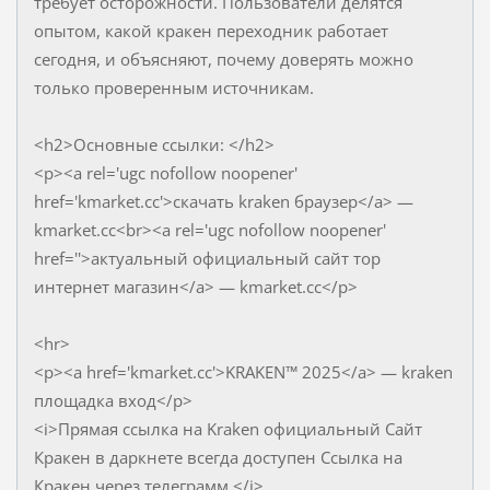
требует осторожности. Пользователи делятся
опытом, какой кракен переходник работает
сегодня, и объясняют, почему доверять можно
только проверенным источникам.
<h2>Основные ссылки: </h2>
<p><a rel='ugc nofollow noopener'
href='kmarket.cc'>скачать kraken браузер</a> —
kmarket.cc<br><a rel='ugc nofollow noopener'
href=''>актуальный официальный сайт тор
интернет магазин</a> — kmarket.cc</p>
<hr>
<p><a href='kmarket.cc'>KRAKEN™ 2025</a> — kraken
площадка вход</p>
<i>Прямая ссылка на Kraken официальный Сайт
Кракен в даркнете всегда доступен Ссылка на
Кракен через телеграмм </i>