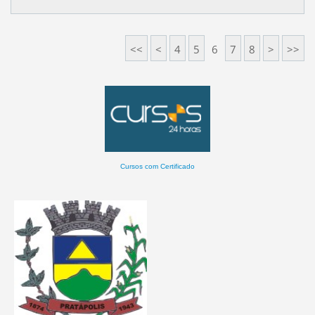
<<
<
4
5
6
7
8
>
>>
Cursos com Certificado