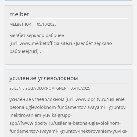
melbet
MELBET_IQPT
05/10/2025
мелбет зеркало рабочее
[url=www.melbetofficialsite.ru/]мелбет зеркало
рабочее[/url] .
усиление углеволокном
YSILENIE YGLEVOLOKNOM_GNEN
05/10/2025
усиление углеволокном [url=www.dpcity.ru/usilenie-
betona-uglevoloknom-fundamentov-svayami-i-gruntov-
inektirovaniem-yuviks-grupp-
spb//]www.dpcity.ru/usilenie-betona-uglevoloknom-
fundamentov-svayami-i-gruntov-inektirovaniem-yuviks-